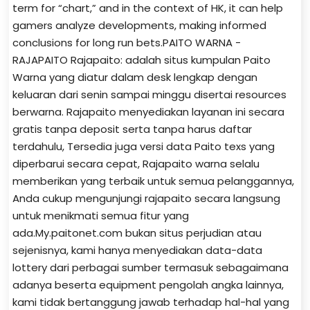
term for “chart,” and in the context of HK, it can help
gamers analyze developments, making informed
conclusions for long run bets.PAITO WARNA -
RAJAPAITO Rajapaito: adalah situs kumpulan Paito
Warna yang diatur dalam desk lengkap dengan
keluaran dari senin sampai minggu disertai resources
berwarna. Rajapaito menyediakan layanan ini secara
gratis tanpa deposit serta tanpa harus daftar
terdahulu, Tersedia juga versi data Paito texs yang
diperbarui secara cepat, Rajapaito warna selalu
memberikan yang terbaik untuk semua pelanggannya,
Anda cukup mengunjungi rajapaito secara langsung
untuk menikmati semua fitur yang
ada.My.paitonet.com bukan situs perjudian atau
sejenisnya, kami hanya menyediakan data-data
lottery dari perbagai sumber termasuk sebagaimana
adanya beserta equipment pengolah angka lainnya,
kami tidak bertanggung jawab terhadap hal-hal yang