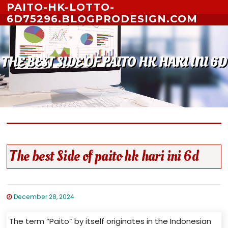
Skip to content
PAITO-HK-LOTTO-
6D75296.BLOGPRODESIGN.COM
THE BEST SIDE OF PAITO HK HARI INI 6D
The best Side of paito hk hari ini 6d
December 28, 2024
The term “Paito” by itself originates in the Indonesian